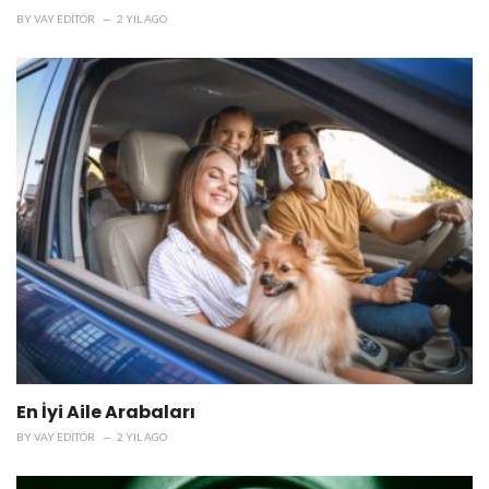
BY
VAY EDITÖR
2 YIL AGO
En İyi Aile Arabaları
BY
VAY EDITÖR
2 YIL AGO