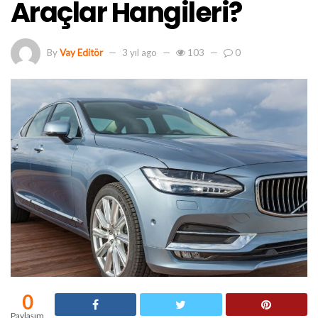
Araçlar Hangileri?
By
Vay Editör
3 yıl ago
103
0
0
Paylaşım