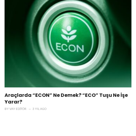
Araçlarda “ECON” Ne Demek? “ECO” Tuşu Ne İşe
Yarar?
BY
VAY EDITÖR
3 YIL AGO