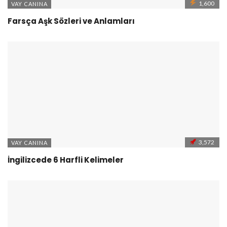
1,600
VAY CANINA
Farsça Aşk Sözleri ve Anlamları
3,572
VAY CANINA
İngilizcede 6 Harfli Kelimeler